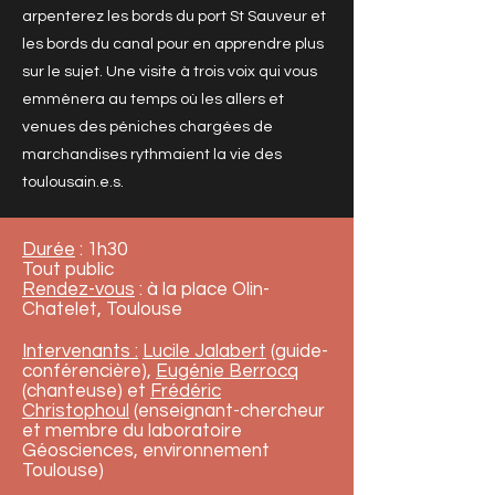
arpenterez les bords du port St Sauveur et
les bords du canal pour en apprendre plus
sur le sujet. Une visite à trois voix qui vous
emmènera au temps où les allers et
venues des péniches chargées de
marchandises rythmaient la vie des
toulousain.e.s.
Durée
: 1h30
Tout public
Rendez-vous
: à la place Olin-
Chatelet, Toulouse
Intervenants :
Lucile Jalabert
(guide-
conférencière),
Eugénie Berrocq
(chanteuse) et
Frédéric
Christophoul
(enseignant-chercheur
et membre du laboratoire
Géosciences, environnement
Toulouse)