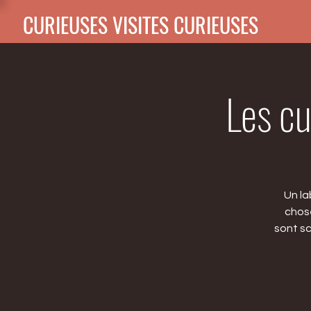
CURIEUSES VISITES CURIEUSES
Les cu
Un la
chose
sont sc