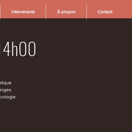
Intervenants
À propos
Contact
| 14h00
uelque
ranges
écologie