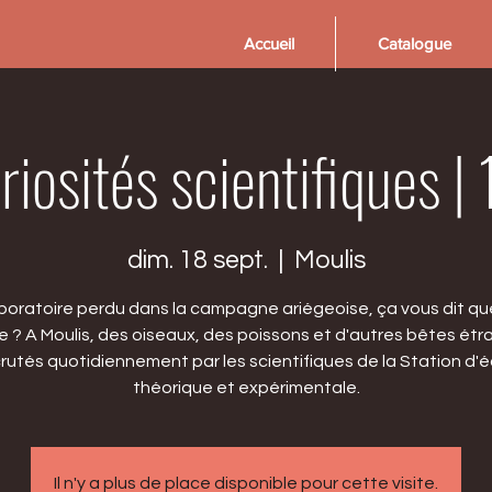
Accueil
Catalogue
riosités scientifiques 
dim. 18 sept.
  |  
Moulis
boratoire perdu dans la campagne ariégeoise, ça vous dit q
 ? A Moulis, des oiseaux, des poissons et d'autres bêtes ét
rutés quotidiennement par les scientifiques de la Station d'
théorique et expérimentale.
Il n'y a plus de place disponible pour cette visite.