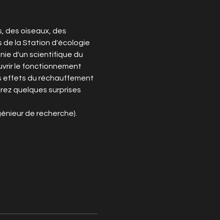
, des oiseaux, des 
 de la Station d'écologie 
e d'un scientifique du 
vrir le fonctionnement 
s effets du réchauffement 
urez quelques surprises 
génieur de recherche).