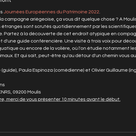
s 
Journées Européennes du Patrimoine 2022
.
la campagne ariégeoise, ça vous dit quelque chose ? A Moulis
 étranges sont scrutés quotidiennement par les scientifiques
. Partez à la découverte de cet endroit atypique en compagni
d'une guide conférencière. Une visite à trois voix pour décou
uatique ou encore de la volière, où l'on étudie notamment le
nimaux. Et qui sait, peut-être qu'au détour d'un chemin vous a
 (guide), Paula Espinoza (comédienne) et Olivier Guillaume (in
ans
CNRS, 09200 Moulis
re, merci de vous présenter 10 minutes avant le début.