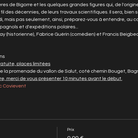
es de Bigorre et les quelques grandes figures qui, de l'origin
 fil des décennies, de leurs travaux scientifiques. Il sera, bien 
di, mais pas seulement, ainsi, préparez-vous à entendre, au cou
agnols et d'expéditions polaires...
y (historienne), Fabrice Guérin (comédien) et Francis Beigbed
ans
ratuite, places limitées
de la promenade du vallon de Salut, coté chemin Bouget, Bag
re, merci de vous présenter 10 minutes avant le début.
c Covievent
Prix