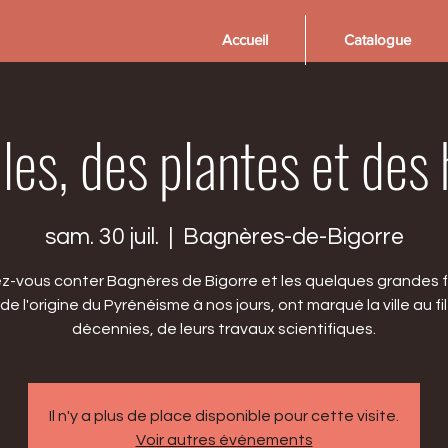
Accueil
Catalogue
iles, des plantes et de
sam. 30 juil.
  |  
Bagnères-de-Bigorre
ez-vous conter Bagnères de Bigorre et les quelques grandes f
 de l'origine du Pyrénéisme à nos jours, ont marqué la ville au fi
décennies, de leurs travaux scientifiques.
Il n'y a plus de place disponible pour cette visite.
Voir autres événements