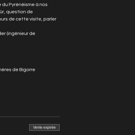
e du Pyrénéisme à nos 
sûr, question de 
rs de cette visite, parler 
er (ingénieur de 
nères de Bigorre
Vente expirée