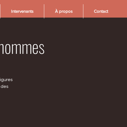
Intervenants
À propos
Contact
s hommes
igures
l des