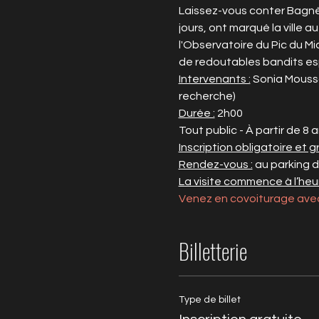
Laissez-vous conter Bagnèr
jours, ont marqué la ville au
l'Observatoire du Pic du Mi
de redoutables bandits esp
Intervenants :
 Sonia Moussa
recherche) 
Durée :
 2h00
Tout public - À partir de 8 
Inscription obligatoire et g
Rendez-vous :
 au parking 
La visite commence à l’heu
Venez en covoiturage ave
Billetterie
Type de billet